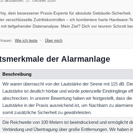
tzt aktualisiert: 17. Oktober 2024
erhiy, dein besessener Praxis-Experte für absolute Gebäude-Sicherheit
r verschlüsselte Zutrittskontrollen – ich kombiniere harte Hardware-T
mit tiefgehender Datenanalyse. Mein Ziel? Dich vor teurem Schrott b
trauen:
Wie ich teste
•
Über mich
itsmerkmale der Alarmanlage
Beschreibung
Wir waren überrascht von der Lautstärke der Sirene mit 115 dB. Di
Lautstärke ist deutlich hörbar und würde potenzielle Eindringlinge eff
abschrecken. In unserer Bewertung haben wir festgestellt, dass die
Lautstärke in der Praxis ausreichend ist, um Nachbarn zu alarmier
somit zusätzliche Sicherheit zu gewährleisten.
Die Reichweite von 100 Metern ist beeindruckend und ermöglicht di
Verbindung und Übertragung über große Entfernungen. Wir haben i