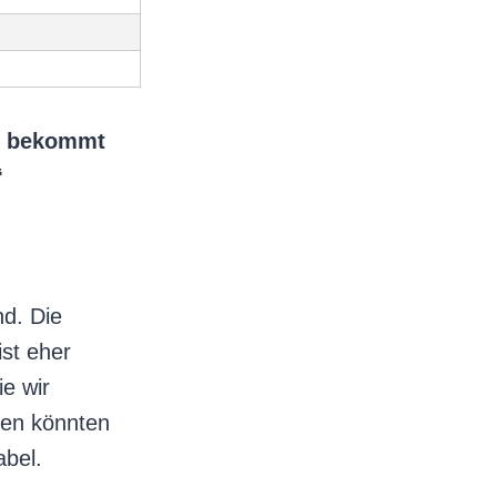
an bekommt
“
nd. Die
ist eher
ie wir
lien könnten
abel.