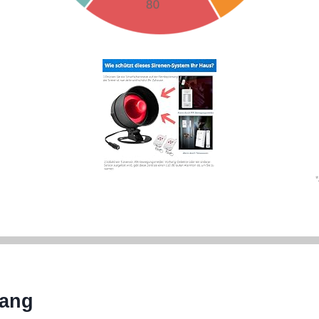
*
fang