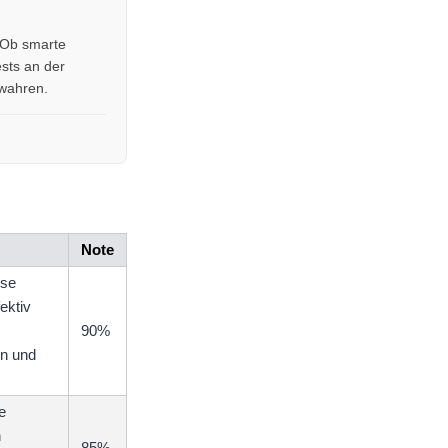
. Ob smarte
ests an der
ewahren.
Note
ese
ektiv
90%
en und
e
n
85%