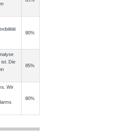
en
ibilität
80%
Analyse
 ist. Die
85%
nn
ms. Wir
80%
Alarms