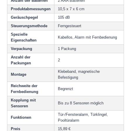
Anzahl der Batterien
2 AAA Batterien
Produktabmessungen
10,5 x 7 x 6 cm
Geräuschpegel
105 dB
Steuerungsmethode
Ferngesteuert
Spezielle
Kabellos, Alarm mit Fernbedienung
Eigenschaften
Verpackung
1 Packung
Anzahl der
2
Packungen
Klebeband, magnetische
Montage
Befestigung
Reichweite der
Begrenzt
Fernbedienung
Kopplung mit
Bis zu 8 Sensoren möglich
Sensoren
Tür-/Fensteralarm, Türklingel,
Funktionen
Pooltüralarm
Preis
15,89 €